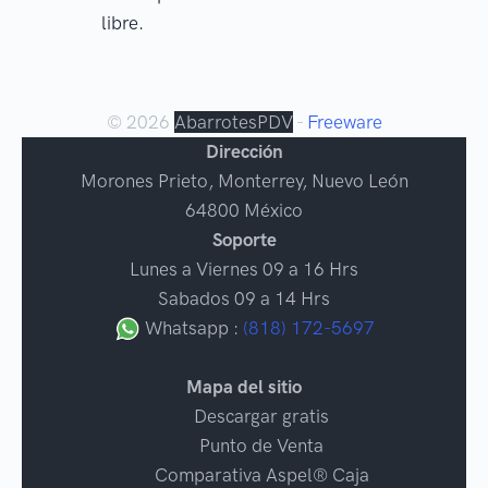
libre.
© 2026
AbarrotesPDV
-
Freeware
Dirección
Morones Prieto
,
Monterrey
, Nuevo León
64800
México
Soporte
Lunes a Viernes 09 a 16 Hrs
Sabados 09 a 14 Hrs
Whatsapp :
(818) 172-5697
Mapa del sitio
Descargar gratis
Punto de Venta
Comparativa Aspel® Caja